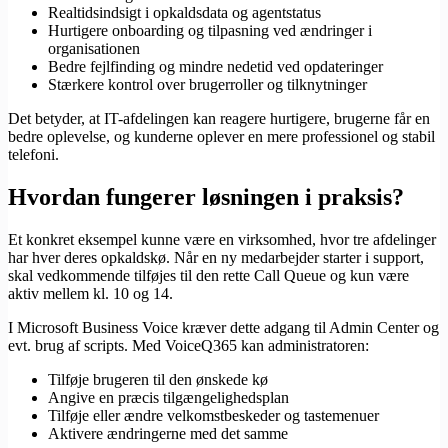
Realtidsindsigt i opkaldsdata og agentstatus
Hurtigere onboarding og tilpasning ved ændringer i
organisationen
Bedre fejlfinding og mindre nedetid ved opdateringer
Stærkere kontrol over brugerroller og tilknytninger
Det betyder, at IT-afdelingen kan reagere hurtigere, brugerne får en
bedre oplevelse, og kunderne oplever en mere professionel og stabil
telefoni.
Hvordan fungerer løsningen i praksis?
Et konkret eksempel kunne være en virksomhed, hvor tre afdelinger
har hver deres opkaldskø. Når en ny medarbejder starter i support,
skal vedkommende tilføjes til den rette Call Queue og kun være
aktiv mellem kl. 10 og 14.
I Microsoft Business Voice kræver dette adgang til Admin Center og
evt. brug af scripts. Med VoiceQ365 kan administratoren:
Tilføje brugeren til den ønskede kø
Angive en præcis tilgængelighedsplan
Tilføje eller ændre velkomstbeskeder og tastemenuer
Aktivere ændringerne med det samme