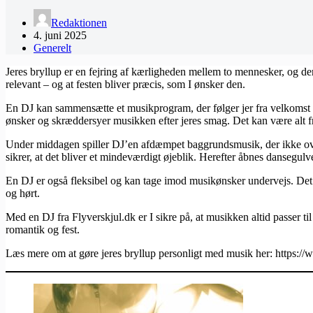
Redaktionen
4. juni 2025
Generelt
Jeres bryllup er en fejring af kærligheden mellem to mennesker, og der
relevant – og at festen bliver præcis, som I ønsker den.
En DJ kan sammensætte et musikprogram, der følger jer fra velkomst t
ønsker og skræddersyer musikken efter jeres smag. Det kan være alt fra
Under middagen spiller DJ’en afdæmpet baggrundsmusik, der ikke overd
sikrer, at det bliver et mindeværdigt øjeblik. Herefter åbnes dansegulve
En DJ er også fleksibel og kan tage imod musikønsker undervejs. Det be
og hørt.
Med en DJ fra Flyverskjul.dk er I sikre på, at musikken altid passer t
romantik og fest.
Læs mere om at gøre jeres bryllup personligt med musik her: https://ww