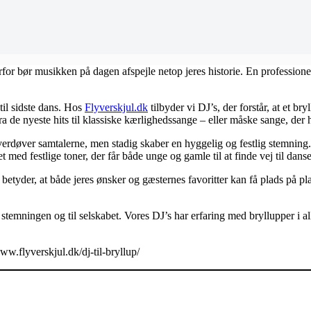
for bør musikken på dagen afspejle netop jeres historie. En professione
il sidste dans. Hos
Flyverskjul.dk
tilbyder vi DJ’s, der forstår, at et bryl
 de nyeste hits til klassiske kærlighedssange – eller måske sange, der h
øver samtalerne, men stadig skaber en hyggelig og festlig stemning. Nå
t med festlige toner, der får både unge og gamle til at finde vej til dans
tyder, at både jeres ønsker og gæsternes favoritter kan få plads på play
il stemningen og til selskabet. Vores DJ’s har erfaring med bryllupper i
w.flyverskjul.dk/dj-til-bryllup/