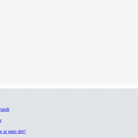
rundt
r
 at gøre det?