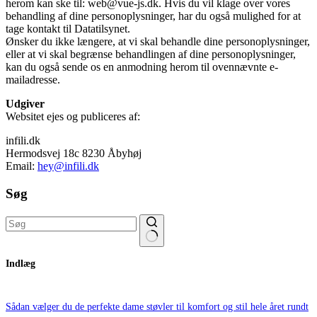
herom kan ske til: web@vue-js.dk. Hvis du vil klage over vores
behandling af dine personoplysninger, har du også mulighed for at
tage kontakt til Datatilsynet.
Ønsker du ikke længere, at vi skal behandle dine personoplysninger,
eller at vi skal begrænse behandlingen af dine personoplysninger,
kan du også sende os en anmodning herom til ovennævnte e-
mailadresse.
Udgiver
Websitet ejes og publiceres af:
infili.dk
Hermodsvej 18c 8230 Åbyhøj
Email:
hey@infili.dk
Søg
Ingen
Indlæg
resultater
Sådan vælger du de perfekte dame støvler til komfort og stil hele året rundt