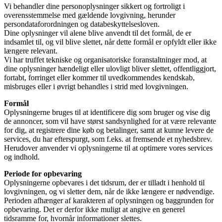
Vi behandler dine personoplysninger sikkert og fortroligt i
overensstemmelse med gældende lovgivning, herunder
persondataforordningen og databeskyttelsesloven.
Dine oplysninger vil alene blive anvendt til det formål, de er
indsamlet til, og vil blive slettet, når dette formål er opfyldt eller ikke
længere relevant.
Vi har truffet tekniske og organisatoriske foranstaltninger mod, at
dine oplysninger hændeligt eller ulovligt bliver slettet, offentliggjort,
fortabt, forringet eller kommer til uvedkommendes kendskab,
misbruges eller i øvrigt behandles i strid med lovgivningen.
Formål
Oplysningerne bruges til at identificere dig som bruger og vise dig
de annoncer, som vil have størst sandsynlighed for at være relevante
for dig, at registrere dine køb og betalinger, samt at kunne levere de
services, du har efterspurgt, som f.eks. at fremsende et nyhedsbrev.
Herudover anvender vi oplysningerne til at optimere vores services
og indhold.
Periode for opbevaring
Oplysningerne opbevares i det tidsrum, der er tilladt i henhold til
lovgivningen, og vi sletter dem, når de ikke længere er nødvendige.
Perioden afhænger af karakteren af oplysningen og baggrunden for
opbevaring. Det er derfor ikke muligt at angive en generel
tidsramme for, hvornår informationer slettes.