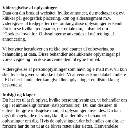
Videregivelse af oplysninger
Data om din brug af websitet, hvilke annoncer, du modtager og evt.
klikker på, geografisk placering, køn og alderssegment m.v.
videregives til tredjeparter i det omfang disse oplysninger er kendt.
Du kan se hvilke tredjeparter, der er tale om, i afsnittet om
“Cookies” ovenfor. Oplysningerne anvendes til målretning af
annoncering.
Vi benytter herudover en række tredjeparter til opbevaring og
behandling af data. Disse behandler udelukkende oplysninger på
vores vegne og må ikke anvende dem til egne formål.
Videregivelse af personoplysninger som navn og e-mail m.v. vil kun
ske, hvis du giver samtykke til det. Vi anvender kun databehandlere
i EU eller i lande, der kan give dine oplysninger en tilstrækkelig
beskyttelse.
Indsigt og klager
Du har ret til at få oplyst, hvilke personoplysninger, vi behandler om
dig i et almindeligt format (dataportabilitet). Du kan desuden til
enhver tid gøre indsigelse mod, at oplysninger anvendes. Du kan
også tilbagekalde dit samtykke til, at der bliver behandlet
oplysninger om dig. Hvis de oplysninger, der behandles om dig, er
forkerte har du ret til at de bliver rettet eller slettet. Henvendelse