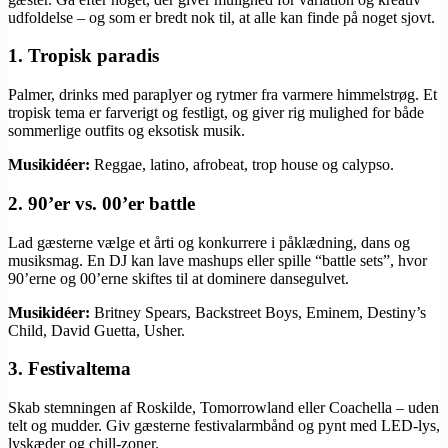
udfoldelse – og som er bredt nok til, at alle kan finde på noget sjovt.
1.
Tropisk paradis
Palmer, drinks med paraplyer og rytmer fra varmere himmelstrøg. Et
tropisk tema er farverigt og festligt, og giver rig mulighed for både
sommerlige outfits og eksotisk musik.
Musikidéer:
Reggae, latino, afrobeat, trop house og calypso.
2.
90’er vs. 00’er battle
Lad gæsterne vælge et årti og konkurrere i påklædning, dans og
musiksmag. En DJ kan lave mashups eller spille “battle sets”, hvor
90’erne og 00’erne skiftes til at dominere dansegulvet.
Musikidéer:
Britney Spears, Backstreet Boys, Eminem, Destiny’s
Child, David Guetta, Usher.
3.
Festivaltema
Skab stemningen af Roskilde, Tomorrowland eller Coachella – uden
telt og mudder. Giv gæsterne festivalarmbånd og pynt med LED-lys,
lyskæder og chill-zoner.