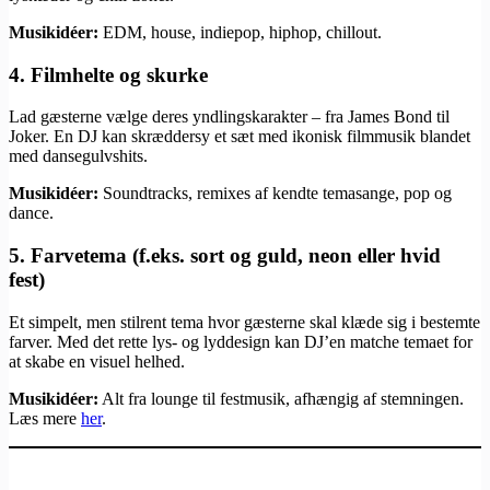
Musikidéer:
EDM, house, indiepop, hiphop, chillout.
4.
Filmhelte og skurke
Lad gæsterne vælge deres yndlingskarakter – fra James Bond til
Joker. En DJ kan skræddersy et sæt med ikonisk filmmusik blandet
med dansegulvshits.
Musikidéer:
Soundtracks, remixes af kendte temasange, pop og
dance.
5.
Farvetema (f.eks. sort og guld, neon eller hvid
fest)
Et simpelt, men stilrent tema hvor gæsterne skal klæde sig i bestemte
farver. Med det rette lys- og lyddesign kan DJ’en matche temaet for
at skabe en visuel helhed.
Musikidéer:
Alt fra lounge til festmusik, afhængig af stemningen.
Læs mere
her
.