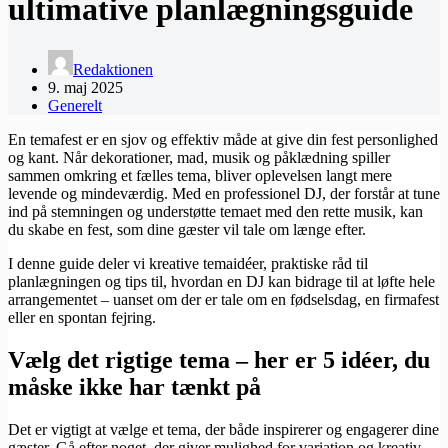
ultimative planlægningsguide
Redaktionen
9. maj 2025
Generelt
En temafest er en sjov og effektiv måde at give din fest personlighed
og kant. Når dekorationer, mad, musik og påklædning spiller
sammen omkring et fælles tema, bliver oplevelsen langt mere
levende og mindeværdig. Med en professionel DJ, der forstår at tune
ind på stemningen og understøtte temaet med den rette musik, kan
du skabe en fest, som dine gæster vil tale om længe efter.
I denne guide deler vi kreative temaidéer, praktiske råd til
planlægningen og tips til, hvordan en DJ kan bidrage til at løfte hele
arrangementet – uanset om der er tale om en fødselsdag, en firmafest
eller en spontan fejring.
Vælg det rigtige tema – her er 5 idéer, du
måske ikke har tænkt på
Det er vigtigt at vælge et tema, der både inspirerer og engagerer dine
gæster. Gå efter noget, der giver mulighed for variation og kreativ