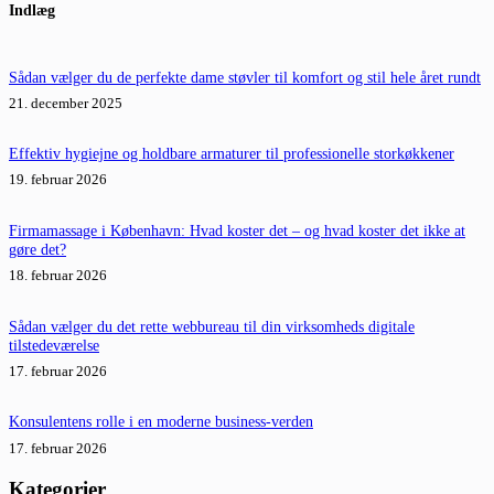
Indlæg
resultater
Sådan vælger du de perfekte dame støvler til komfort og stil hele året rundt
21. december 2025
Effektiv hygiejne og holdbare armaturer til professionelle storkøkkener
19. februar 2026
Firmamassage i København: Hvad koster det – og hvad koster det ikke at
gøre det?
18. februar 2026
Sådan vælger du det rette webbureau til din virksomheds digitale
tilstedeværelse
17. februar 2026
Konsulentens rolle i en moderne business-verden
17. februar 2026
Kategorier