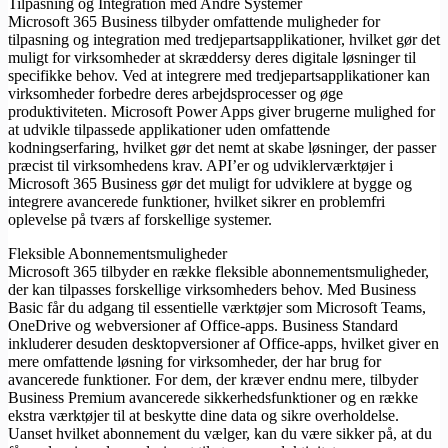
Tilpasning og Integration med Andre Systemer
Microsoft 365 Business tilbyder omfattende muligheder for
tilpasning og integration med tredjepartsapplikationer, hvilket gør det
muligt for virksomheder at skræddersy deres digitale løsninger til
specifikke behov. Ved at integrere med tredjepartsapplikationer kan
virksomheder forbedre deres arbejdsprocesser og øge
produktiviteten. Microsoft Power Apps giver brugerne mulighed for
at udvikle tilpassede applikationer uden omfattende
kodningserfaring, hvilket gør det nemt at skabe løsninger, der passer
præcist til virksomhedens krav. API’er og udviklerværktøjer i
Microsoft 365 Business gør det muligt for udviklere at bygge og
integrere avancerede funktioner, hvilket sikrer en problemfri
oplevelse på tværs af forskellige systemer.
Fleksible Abonnementsmuligheder
Microsoft 365 tilbyder en række fleksible abonnementsmuligheder,
der kan tilpasses forskellige virksomheders behov. Med Business
Basic får du adgang til essentielle værktøjer som Microsoft Teams,
OneDrive og webversioner af Office-apps. Business Standard
inkluderer desuden desktopversioner af Office-apps, hvilket giver en
mere omfattende løsning for virksomheder, der har brug for
avancerede funktioner. For dem, der kræver endnu mere, tilbyder
Business Premium avancerede sikkerhedsfunktioner og en række
ekstra værktøjer til at beskytte dine data og sikre overholdelse.
Uanset hvilket abonnement du vælger, kan du være sikker på, at du