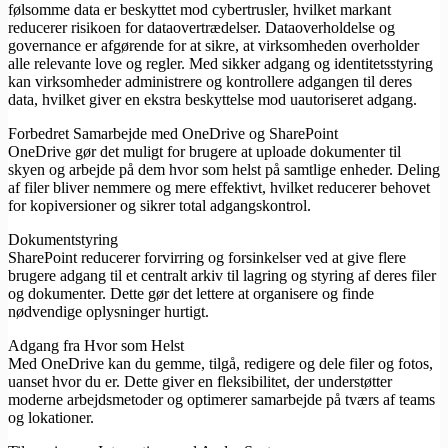
følsomme data er beskyttet mod cybertrusler, hvilket markant
reducerer risikoen for dataovertrædelser. Dataoverholdelse og
governance er afgørende for at sikre, at virksomheden overholder
alle relevante love og regler. Med sikker adgang og identitetsstyring
kan virksomheder administrere og kontrollere adgangen til deres
data, hvilket giver en ekstra beskyttelse mod uautoriseret adgang.
Forbedret Samarbejde med OneDrive og SharePoint
OneDrive gør det muligt for brugere at uploade dokumenter til
skyen og arbejde på dem hvor som helst på samtlige enheder. Deling
af filer bliver nemmere og mere effektivt, hvilket reducerer behovet
for kopiversioner og sikrer total adgangskontrol.
Dokumentstyring
SharePoint reducerer forvirring og forsinkelser ved at give flere
brugere adgang til et centralt arkiv til lagring og styring af deres filer
og dokumenter. Dette gør det lettere at organisere og finde
nødvendige oplysninger hurtigt.
Adgang fra Hvor som Helst
Med OneDrive kan du gemme, tilgå, redigere og dele filer og fotos,
uanset hvor du er. Dette giver en fleksibilitet, der understøtter
moderne arbejdsmetoder og optimerer samarbejde på tværs af teams
og lokationer.