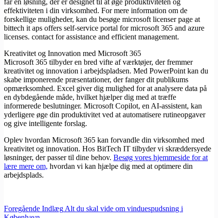
får en løsning, der er designet til at øge produktiviteten og
effektiviteten i din virksomhed. For mere information om de
forskellige muligheder, kan du besøge microsoft licenser page at
bittech it aps offers self-service portal for microsoft 365 and azure
licenses. contact for assistance and efficient management.
Kreativitet og Innovation med Microsoft 365
Microsoft 365 tilbyder en bred vifte af værktøjer, der fremmer
kreativitet og innovation i arbejdspladsen. Med PowerPoint kan du
skabe imponerende præsentationer, der fanger dit publikums
opmærksomhed. Excel giver dig mulighed for at analysere data på
en dybdegående måde, hvilket hjælper dig med at træffe
informerede beslutninger. Microsoft Copilot, en AI-assistent, kan
yderligere øge din produktivitet ved at automatisere rutineopgaver
og give intelligente forslag.
Oplev hvordan Microsoft 365 kan forvandle din virksomhed med
kreativitet og innovation. Hos BitTech IT tilbyder vi skræddersyede
løsninger, der passer til dine behov.
Besøg vores hjemmeside for at
lære mere om,
hvordan vi kan hjælpe dig med at optimere din
arbejdsplads.
Foregående
Indlæg
Alt du skal vide om vinduespudsning i
København