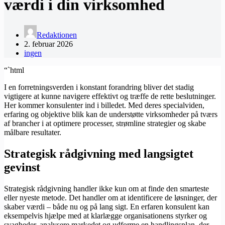
værdi i din virksomhed
Redaktionen
2. februar 2026
ingen
“`html
I en forretningsverden i konstant forandring bliver det stadig
vigtigere at kunne navigere effektivt og træffe de rette beslutninger.
Her kommer konsulenter ind i billedet. Med deres specialviden,
erfaring og objektive blik kan de understøtte virksomheder på tværs
af brancher i at optimere processer, strømline strategier og skabe
målbare resultater.
Strategisk rådgivning med langsigtet
gevinst
Strategisk rådgivning handler ikke kun om at finde den smarteste
eller nyeste metode. Det handler om at identificere de løsninger, der
skaber værdi – både nu og på lang sigt. En erfaren konsulent kan
eksempelvis hjælpe med at klarlægge organisationens styrker og
svagheder, analysere markedet og udforme en handlingsplan, der