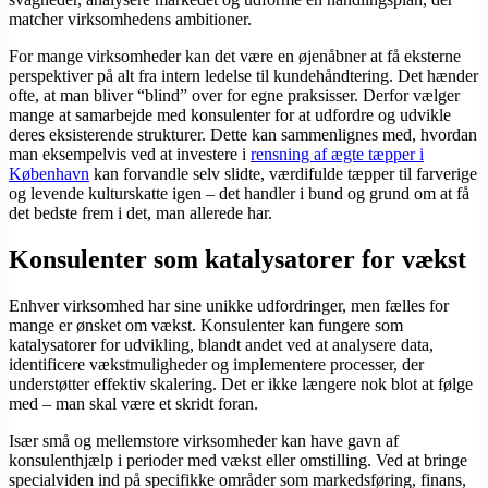
matcher virksomhedens ambitioner.
For mange virksomheder kan det være en øjenåbner at få eksterne
perspektiver på alt fra intern ledelse til kundehåndtering. Det hænder
ofte, at man bliver “blind” over for egne praksisser. Derfor vælger
mange at samarbejde med konsulenter for at udfordre og udvikle
deres eksisterende strukturer. Dette kan sammenlignes med, hvordan
man eksempelvis ved at investere i
rensning af ægte tæpper i
København
kan forvandle selv slidte, værdifulde tæpper til farverige
og levende kulturskatte igen – det handler i bund og grund om at få
det bedste frem i det, man allerede har.
Konsulenter som katalysatorer for vækst
Enhver virksomhed har sine unikke udfordringer, men fælles for
mange er ønsket om vækst. Konsulenter kan fungere som
katalysatorer for udvikling, blandt andet ved at analysere data,
identificere vækstmuligheder og implementere processer, der
understøtter effektiv skalering. Det er ikke længere nok blot at følge
med – man skal være et skridt foran.
Især små og mellemstore virksomheder kan have gavn af
konsulenthjælp i perioder med vækst eller omstilling. Ved at bringe
specialviden ind på specifikke områder som markedsføring, finans,