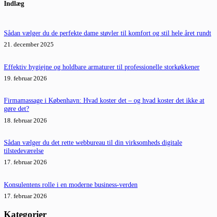
Indlæg
resultater
Sådan vælger du de perfekte dame støvler til komfort og stil hele året rundt
21. december 2025
Effektiv hygiejne og holdbare armaturer til professionelle storkøkkener
19. februar 2026
Firmamassage i København: Hvad koster det – og hvad koster det ikke at
gøre det?
18. februar 2026
Sådan vælger du det rette webbureau til din virksomheds digitale
tilstedeværelse
17. februar 2026
Konsulentens rolle i en moderne business-verden
17. februar 2026
Kategorier