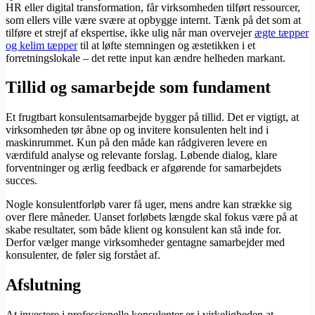
HR eller digital transformation, får virksomheden tilført ressourcer,
som ellers ville være svære at opbygge internt. Tænk på det som at
tilføre et strejf af ekspertise, ikke ulig når man overvejer
ægte tæpper
og kelim tæpper
til at løfte stemningen og æstetikken i et
forretningslokale – det rette input kan ændre helheden markant.
Tillid og samarbejde som fundament
Et frugtbart konsulentsamarbejde bygger på tillid. Det er vigtigt, at
virksomheden tør åbne op og invitere konsulenten helt ind i
maskinrummet. Kun på den måde kan rådgiveren levere en
værdifuld analyse og relevante forslag. Løbende dialog, klare
forventninger og ærlig feedback er afgørende for samarbejdets
succes.
Nogle konsulentforløb varer få uger, mens andre kan strække sig
over flere måneder. Uanset forløbets længde skal fokus være på at
skabe resultater, som både klient og konsulent kan stå inde for.
Derfor vælger mange virksomheder gentagne samarbejder med
konsulenter, de føler sig forstået af.
Afslutning
At investere i professionelle konsulenter er i virkeligheden at