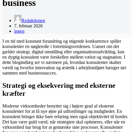
business
Redaktionen
7. februar 2026
ingen
I en tid med konstant forandring og stigende konkurrence spiller
konsulenter en nøglerolle i forretningsverdenen. Uanset om det
gælder strategi, digital omstilling eller organisationsudvikling, kan
en dygtig konsulent være forskellen mellem vækst og stagnation. I
dette blogindlæg ser vi nærmere på, hvordan konsulenter skaber
værdi og hvorfor innovation og æstetik i arbejdsmiljøet hænger tæt
sammen med businesssucces.
Strategi og eksekvering med eksterne
kræfter
Moderne virksomheder benytter sig i højere grad af eksterne
konsulenter for at få nye øjne på udfordringer og muligheder. En
konsulent bringer ikke bare erfaring men også objektivitet til bordet.
Det kan være guld værd, når strategien skal optimeres, eller når en
virksomhed har brug for at gentænke sine processer. Konsulenter