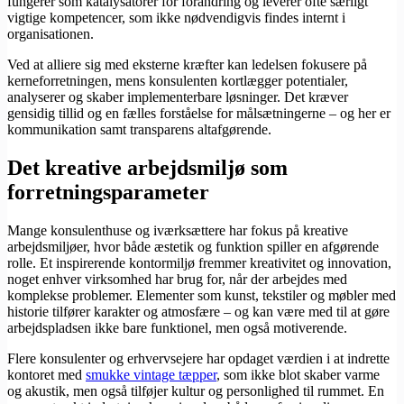
fungerer som katalysatorer for forandring og leverer ofte særligt
vigtige kompetencer, som ikke nødvendigvis findes internt i
organisationen.
Ved at alliere sig med eksterne kræfter kan ledelsen fokusere på
kerneforretningen, mens konsulenten kortlægger potentialer,
analyserer og skaber implementerbare løsninger. Det kræver
gensidig tillid og en fælles forståelse for målsætningerne – og her er
kommunikation samt transparens altafgørende.
Det kreative arbejdsmiljø som
forretningsparameter
Mange konsulenthuse og iværksættere har fokus på kreative
arbejdsmiljøer, hvor både æstetik og funktion spiller en afgørende
rolle. Et inspirerende kontormiljø fremmer kreativitet og innovation,
noget enhver virksomhed har brug for, når der arbejdes med
komplekse problemer. Elementer som kunst, tekstiler og møbler med
historie tilfører karakter og atmosfære – og kan være med til at gøre
arbejdspladsen ikke bare funktionel, men også motiverende.
Flere konsulenter og erhvervsejere har opdaget værdien i at indrette
kontoret med
smukke vintage tæpper
, som ikke blot skaber varme
og akustik, men også tilføjer kultur og personlighed til rummet. En