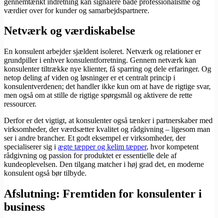
gennemtænkt indretning kan signalere både professionalisme og
værdier over for kunder og samarbejdspartnere.
Netværk og værdiskabelse
En konsulent arbejder sjældent isoleret. Netværk og relationer er
grundpiller i enhver konsulentforretning. Gennem netværk kan
konsulenter tiltrække nye klienter, få sparring og dele erfaringer. Og
netop deling af viden og løsninger er et centralt princip i
konsulentverdenen; det handler ikke kun om at have de rigtige svar,
men også om at stille de rigtige spørgsmål og aktivere de rette
ressourcer.
Derfor er det vigtigt, at konsulenter også tænker i partnerskaber med
virksomheder, der værdsætter kvalitet og rådgivning – ligesom man
ser i andre brancher. Et godt eksempel er virksomheder, der
specialiserer sig i
ægte tæpper og kelim tæpper
, hvor kompetent
rådgivning og passion for produktet er essentielle dele af
kundeoplevelsen. Den tilgang matcher i høj grad det, en moderne
konsulent også bør tilbyde.
Afslutning: Fremtiden for konsulenter i
business