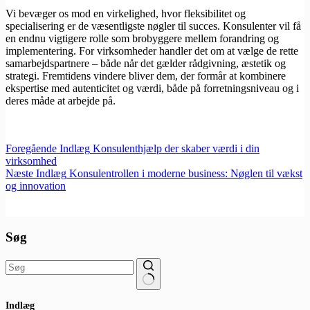
Vi bevæger os mod en virkelighed, hvor fleksibilitet og
specialisering er de væsentligste nøgler til succes. Konsulenter vil få
en endnu vigtigere rolle som brobyggere mellem forandring og
implementering. For virksomheder handler det om at vælge de rette
samarbejdspartnere – både når det gælder rådgivning, æstetik og
strategi. Fremtidens vindere bliver dem, der formår at kombinere
ekspertise med autenticitet og værdi, både på forretningsniveau og i
deres måde at arbejde på.
Foregående
Indlæg
Konsulenthjælp der skaber værdi i din
virksomhed
Næste
Indlæg
Konsulentrollen i moderne business: Nøglen til vækst
og innovation
Søg
Ingen
Indlæg
resultater