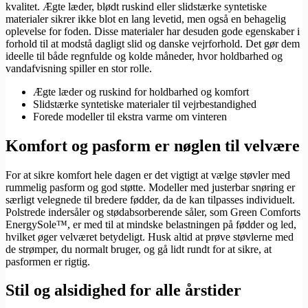
kvalitet. Ægte læder, blødt ruskind eller slidstærke syntetiske
materialer sikrer ikke blot en lang levetid, men også en behagelig
oplevelse for foden. Disse materialer har desuden gode egenskaber i
forhold til at modstå dagligt slid og danske vejrforhold. Det gør dem
ideelle til både regnfulde og kolde måneder, hvor holdbarhed og
vandafvisning spiller en stor rolle.
Ægte læder og ruskind for holdbarhed og komfort
Slidstærke syntetiske materialer til vejrbestandighed
Forede modeller til ekstra varme om vinteren
Komfort og pasform er nøglen til velvære
For at sikre komfort hele dagen er det vigtigt at vælge støvler med
rummelig pasform og god støtte. Modeller med justerbar snøring er
særligt velegnede til bredere fødder, da de kan tilpasses individuelt.
Polstrede indersåler og stødabsorberende såler, som Green Comforts
EnergySole™, er med til at mindske belastningen på fødder og led,
hvilket øger velværet betydeligt. Husk altid at prøve støvlerne med
de strømper, du normalt bruger, og gå lidt rundt for at sikre, at
pasformen er rigtig.
Stil og alsidighed for alle årstider