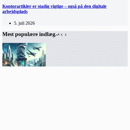
Kontorartikler er stadig vigtige – også på den digitale
arbejdsplads
5. juli 2026
Mest populære indlæg
Sådan vælger du de perfekte dame støvler til komfort og stil hele
året rundt
Effektiv hygiejne og holdbare armaturer til professionelle
storkøkkener
Firmamassage i København: Hvad koster det – og hvad koster det
ikke at gøre det?