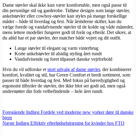
Dame støvler skal ikke kun være komfortable, men også passe til
din personlige stil og garderobe. Tidløse designs som lange støvler,
ankelstøvler eller cowboy-støvler kan styles på mange forskellige
måder – både til hverdag og fest. Når årstiderne skifter, kan du
vælge forede og vandafvisende støvler til de kolde og våde måneder,
mens lettere modeller fungerer godt til forår og efterår. Det sikrer, at
du altid har et par støvler, der matcher både vejret og dit outfit.
Lange støvler til elegant og varm vinterbrug
Korte ankelstøvler til alsidig styling året rundt
Vandafvisende og foret tilpasset danske vejrforhold
Hvis du vil udforske et
stort udvalg af dame støvler
, der kombinerer
komfort, kvalitet og stil, har Green Comfort et bredt sortiment, som
passer til både hverdag og fest. Med fokus på bæredygtighed og
ergonomi tilbyder de støvler, der ikke blot ser godt ud, men også
understøtter din fods velbefindende – hele året rundt.
Foregående
Indlæg
Fordele ved moderne new yorker døre til danske
hjem
Næste
Indlæg
Effektiv efterfødselstræning for kvinder hos FTO