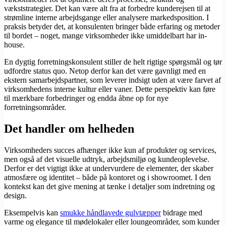
vækststrategier. Det kan være alt fra at forbedre kunderejsen til at
strømline interne arbejdsgange eller analysere markedsposition. I
praksis betyder det, at konsulenten bringer både erfaring og metoder
til bordet – noget, mange virksomheder ikke umiddelbart har in-
house.
En dygtig forretningskonsulent stiller de helt rigtige spørgsmål og tør
udfordre status quo. Netop derfor kan det være gavnligt med en
ekstern samarbejdspartner, som leverer indsigt uden at være farvet af
virksomhedens interne kultur eller vaner. Dette perspektiv kan føre
til mærkbare forbedringer og endda åbne op for nye
forretningsområder.
Det handler om helheden
Virksomheders succes afhænger ikke kun af produkter og services,
men også af det visuelle udtryk, arbejdsmiljø og kundeoplevelse.
Derfor er det vigtigt ikke at undervurdere de elementer, der skaber
atmosfære og identitet – både på kontoret og i showroomet. I den
kontekst kan det give mening at tænke i detaljer som indretning og
design.
Eksempelvis kan
smukke håndlavede gulvtæpper
bidrage med
varme og elegance til mødelokaler eller loungeområder, som kunder