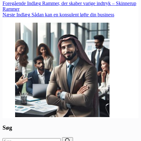
Foregående
Indlæg
Rammer, der skaber varige indtryk – Skinnerup
Rammer
Næste
Indlæg
Sådan kan en konsulent løfte din business
Søg