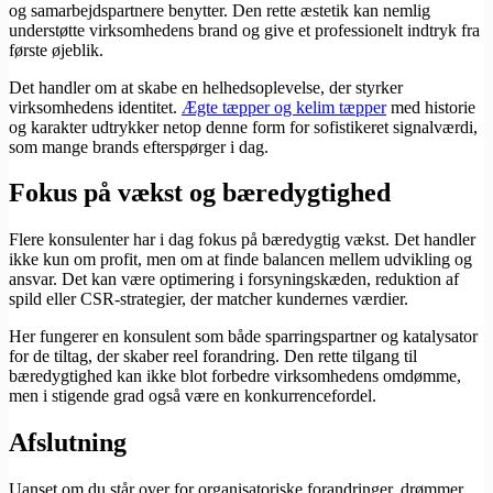
og samarbejdspartnere benytter. Den rette æstetik kan nemlig
understøtte virksomhedens brand og give et professionelt indtryk fra
første øjeblik.
Det handler om at skabe en helhedsoplevelse, der styrker
virksomhedens identitet.
Ægte tæpper og kelim tæpper
med historie
og karakter udtrykker netop denne form for sofistikeret signalværdi,
som mange brands efterspørger i dag.
Fokus på vækst og bæredygtighed
Flere konsulenter har i dag fokus på bæredygtig vækst. Det handler
ikke kun om profit, men om at finde balancen mellem udvikling og
ansvar. Det kan være optimering i forsyningskæden, reduktion af
spild eller CSR-strategier, der matcher kundernes værdier.
Her fungerer en konsulent som både sparringspartner og katalysator
for de tiltag, der skaber reel forandring. Den rette tilgang til
bæredygtighed kan ikke blot forbedre virksomhedens omdømme,
men i stigende grad også være en konkurrencefordel.
Afslutning
Uanset om du står over for organisatoriske forandringer, drømmer