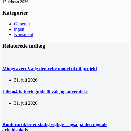
17. februar 2026
Kategorier
Generelt
ingen
Konsulent
Relaterede indlæg
Minigraver: Vælg den rette model til dit projekt
31. juli 2026
Lifepo4 batteri: guide til valg og anvendelse
31. juli 2026
Kontorartikler er stadig vigtige – også på den digitale
arbejdsplads