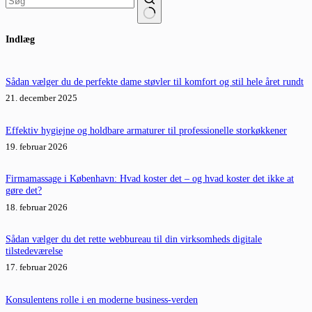
Ingen
Indlæg
resultater
Sådan vælger du de perfekte dame støvler til komfort og stil hele året rundt
21. december 2025
Effektiv hygiejne og holdbare armaturer til professionelle storkøkkener
19. februar 2026
Firmamassage i København: Hvad koster det – og hvad koster det ikke at
gøre det?
18. februar 2026
Sådan vælger du det rette webbureau til din virksomheds digitale
tilstedeværelse
17. februar 2026
Konsulentens rolle i en moderne business-verden