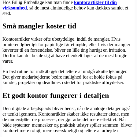
Hos Billig Emballage kan man finde
kontorartikler til din
virksomhed
, så de mest almindelige behov kan dækkes samlet ét
sted.
Små mangler koster tid
Kontorartikler virker ofte ubetydelige, indtil de mangler. Hvis
printeren løber tør for papir lige før et møde, eller hvis der mangler
kuverter til en forsendelse, bliver en lille ting hurtigt en irritation.
Derfor kan det betale sig at have et enkelt lager af de mest brugte
varer.
En fast rutine for indkøb gør det lettere at undgå akutte løsninger.
Det giver medarbejderne bedre mulighed for at holde fokus på
kunder, projekter og deadlines i stedet for praktiske afbrydelser.
Et godt kontor fungerer i detaljen
Den digitale arbejdsplads bliver bedst, når de analoge detaljer også
er tænkt igennem. Kontorartikler skaber ikke resultater alene, men
de understøtter de processer, der gør arbejdet mere effektivt. Når
både systemer, mennesker og praktisk udstyr spiller sammen, bliver
kontoret mere roligt, mere overskueligt og lettere at arbejde i.