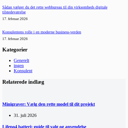
Sådan vælger du det rette webbureau til din virksomheds digitale
tilstedeværelse
17. februar 2026
Konsulentens rolle i en moderne business-verden
17. februar 2026
Kategorier
Generelt
ingen
Konsulent
Relaterede indlæg
Minigraver: Vælg den rette model til dit projekt
31. juli 2026
Lifepo4 batteri: guide til valg og anvendelse