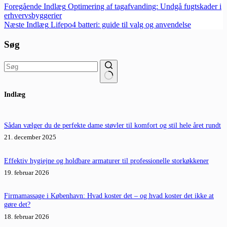
Foregående
Indlæg
Optimering af tagafvanding: Undgå fugtskader i
erhvervsbyggerier
Næste
Indlæg
Lifepo4 batteri: guide til valg og anvendelse
Søg
Ingen
Indlæg
resultater
Sådan vælger du de perfekte dame støvler til komfort og stil hele året rundt
21. december 2025
Effektiv hygiejne og holdbare armaturer til professionelle storkøkkener
19. februar 2026
Firmamassage i København: Hvad koster det – og hvad koster det ikke at
gøre det?
18. februar 2026