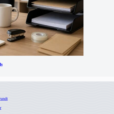
ds
rundt
r