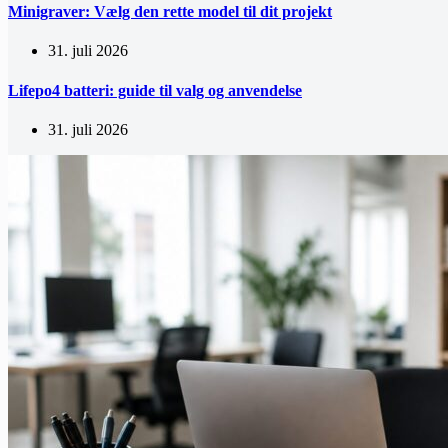
Minigraver: Vælg den rette model til dit projekt
31. juli 2026
Lifepo4 batteri: guide til valg og anvendelse
31. juli 2026