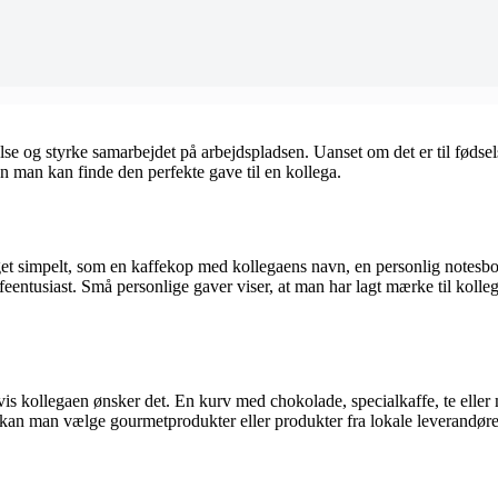
e og styrke samarbejdet på arbejdspladsen. Uanset om det er til fødselsd
n man kan finde den perfekte gave til en kollega.
 simpelt, som en kaffekop med kollegaens navn, en personlig notesbog, el
kaffeentusiast. Små personlige gaver viser, at man har lagt mærke til koll
is kollegaen ønsker det. En kurv med chokolade, specialkaffe, te eller m
, kan man vælge gourmetprodukter eller produkter fra lokale leverandører