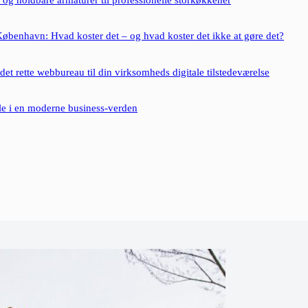
 og holdbare armaturer til professionelle storkøkkener
øbenhavn: Hvad koster det – og hvad koster det ikke at gøre det?
et rette webbureau til din virksomheds digitale tilstedeværelse
le i en moderne business-verden