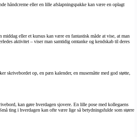
ende håndcreme eller en lille afslapningspakke kan være en oplagt
n middag eller et kursus kan være en fantastisk måde at vise, at man
erledes aktivitet – viser man samtidig omtanke og kendskab til deres
frisker skrivebordet op, en pæn kalender, en musemåtte med god støtte,
krivebord, kan gøre hverdagen sjovere. En lille pose med kollegaens
 Små ting i hverdagen kan ofte være lige så betydningsfulde som større