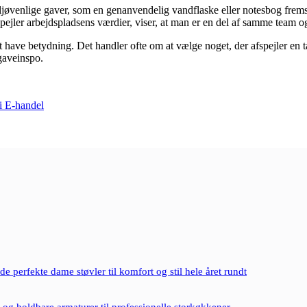
enlige gaver, som en genanvendelig vandflaske eller notesbog fremstill
fspejler arbejdspladsens værdier, viser, at man er en del af samme team 
 at have betydning. Det handler ofte om at vælge noget, der afspejler e
 gaveinspo.
 i E-handel
e perfekte dame støvler til komfort og stil hele året rundt