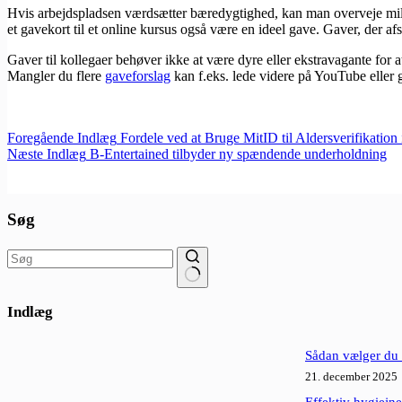
Hvis arbejdspladsen værdsætter bæredygtighed, kan man overveje miljøv
et gavekort til et online kursus også være en ideel gave. Gaver, der a
Gaver til kollegaer behøver ikke at være dyre eller ekstravagante for
Mangler du flere
gaveforslag
kan f.eks. lede videre på YouTube eller
Foregående
Indlæg
Fordele ved at Bruge MitID til Aldersverifikation
Næste
Indlæg
B-Entertained tilbyder ny spændende underholdning
Søg
Ingen
resultater
Indlæg
Sådan vælger du d
21. december 2025