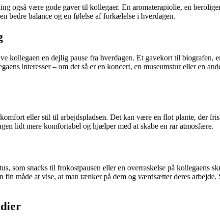
pning også være gode gaver til kollegaer. En aromaterapiolie, en berolig
l en bedre balance og en følelse af forkælelse i hverdagen.
g
ve kollegaen en dejlig pause fra hverdagen. Et gavekort til biografen, e
legaens interesser – om det så er en koncert, en museumstur eller en and
komfort eller stil til arbejdspladsen. Det kan være en flot plante, der 
dagen lidt mere komfortabel og hjælper med at skabe en rar atmosfære.
tus, som snacks til frokostpausen eller en overraskelse på kollegaens s
en fin måde at vise, at man tænker på dem og værdsætter deres arbejde.
rdier